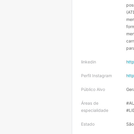
pos
(AT
mem
for
men
car
par
linkedin
htt
Perfil Instagram
htt
Público Alvo
Ger
Áreas de
#AU
especialidade
#L
Estado
São