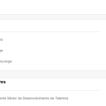
io
ge
vioJorge
res
ente Sênior de Desenvolvimento de Talentos