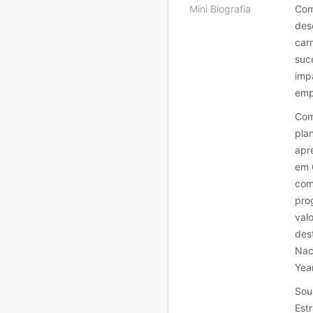
Mini Biografia
Com
des
carr
suc
imp
emp
Com
pla
apr
em 
com
pro
val
des
Nac
Year
Sou
Est