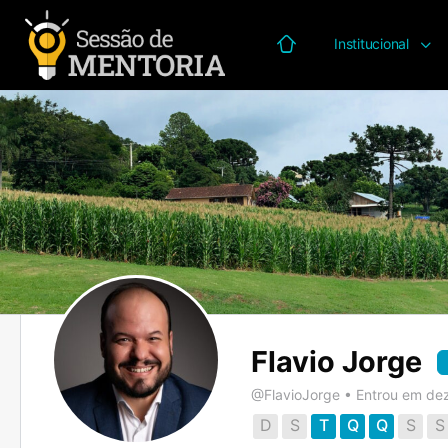
Institucional
Página inicial
Flavio Jorge
@FlavioJorge
•
Entrou em de
D
S
T
Q
Q
S
S