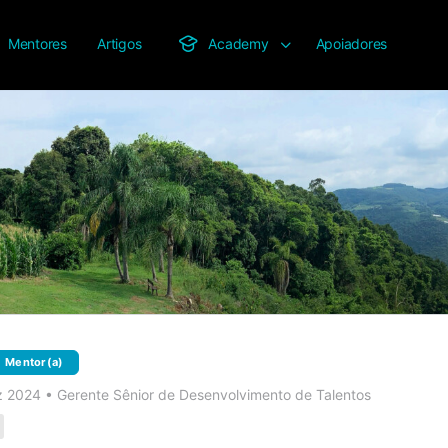
Mentores
Artigos
Academy
Apoiadores
Mentor(a)
z 2024
•
Gerente Sênior de Desenvolvimento de Talentos