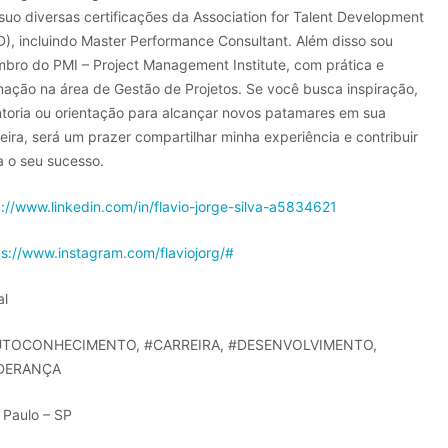
suo diversas certificações da Association for Talent Development
D), incluindo Master Performance Consultant. Além disso sou
bro do PMI – Project Management Institute, com prática e
mação na área de Gestão de Projetos. Se você busca inspiração,
toria ou orientação para alcançar novos patamares em sua
reira, será um prazer compartilhar minha experiência e contribuir
a o seu sucesso.
p://www.linkedin.com/in/flavio-jorge-silva-a5834621
ps://www.instagram.com/flaviojorg/#
al
TOCONHECIMENTO, #CARREIRA, #DESENVOLVIMENTO,
IDERANÇA
 Paulo – SP