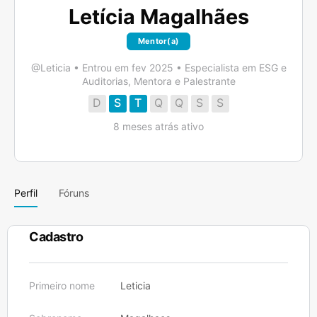
Letícia Magalhães
Mentor(a)
@Leticia
•
Entrou em fev 2025
•
Especialista em ESG e
Auditorias, Mentora e Palestrante
D
S
T
Q
Q
S
S
8 meses atrás ativo
Perfil
Fóruns
Cadastro
Primeiro nome
Leticia