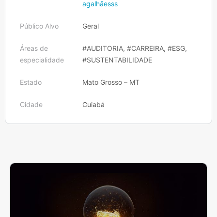
agalhãesss
Público Alvo
Geral
Áreas de
#AUDITORIA, #CARREIRA, #ESG,
especialidade
#SUSTENTABILIDADE
Estado
Mato Grosso – MT
Cidade
Cuiabá