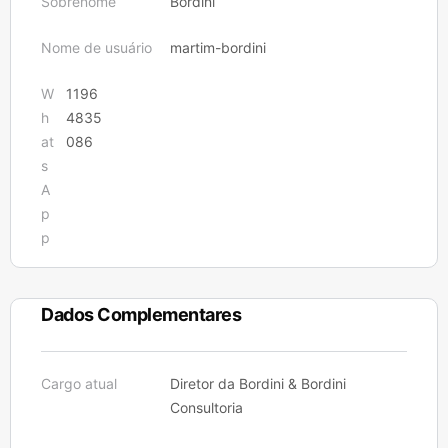
Sobrenome
Bordini
Nome de usuário
martim-bordini
W
1196
h
4835
at
086
s
A
p
p
Dados Complementares
Cargo atual
Diretor da Bordini & Bordini
Consultoria