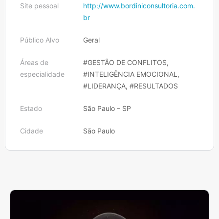
Site pessoal
http://www.bordiniconsultoria.com.
br
Público Alvo
Geral
Áreas de
#GESTÃO DE CONFLITOS,
especialidade
#INTELIGÊNCIA EMOCIONAL,
#LIDERANÇA, #RESULTADOS
Estado
São Paulo – SP
Cidade
São Paulo