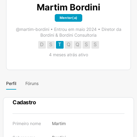
Martim Bordini
Mentor(a)
@martim-bordini
•
Entrou em maio 2024
•
Diretor da
Bordini & Bordini Consultoria
D
S
T
Q
Q
S
S
4 meses atrás ativo
Perfil
Fóruns
Cadastro
Primeiro nome
Martim