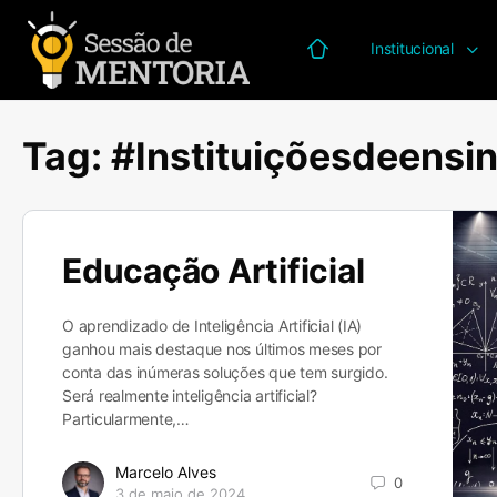
Institucional
Página inicial
Tag:
#Instituiçõesdeensi
Educação Artificial
O aprendizado de Inteligência Artificial (IA)
ganhou mais destaque nos últimos meses por
conta das inúmeras soluções que tem surgido.
Será realmente inteligência artificial?
Particularmente,…
Marcelo Alves
0
3 de maio de 2024