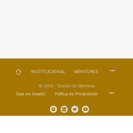
PÁGINA
INSTITUCIONAL
MENTORES
INICIAL
© 2026 - Sessão de Mentoria
Seja um doador
Política de Privacidade
Sessão de Mentoria
Dúvidas, comentários e sugestões, fale conosco através do
e-mail
contato@sessaomentoria.com.br