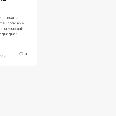
ro abordar um
 meu coração e
a o crescimento
de qualquer
0
2024