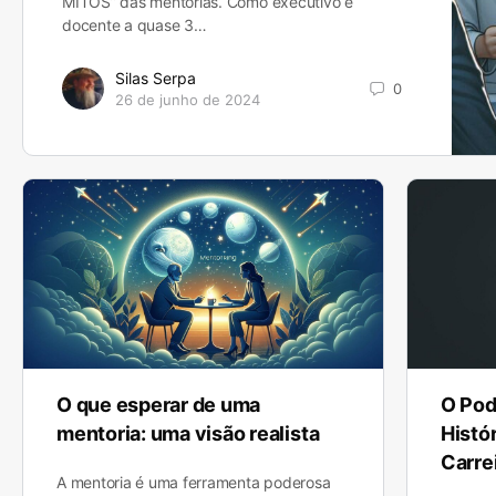
MITOS” das mentorias. Como executivo e
docente a quase 3…
Silas Serpa
0
26 de junho de 2024
O que esperar de uma
O Pod
mentoria: uma visão realista
Histó
Carre
A mentoria é uma ferramenta poderosa