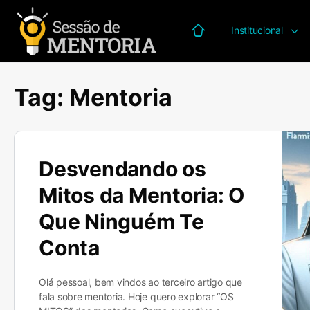
Institucional
Página inicial
Tag:
Mentoria
Desvendando os
Mitos da Mentoria: O
Que Ninguém Te
Conta
Olá pessoal, bem vindos ao terceiro artigo que
fala sobre mentoria. Hoje quero explorar “OS