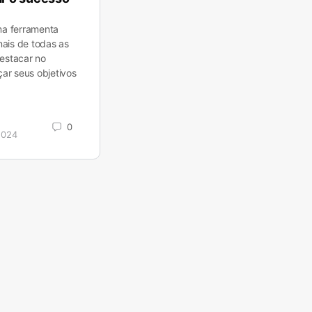
ma ferramenta
nais de todas as
estacar no
çar seus objetivos
0
2024