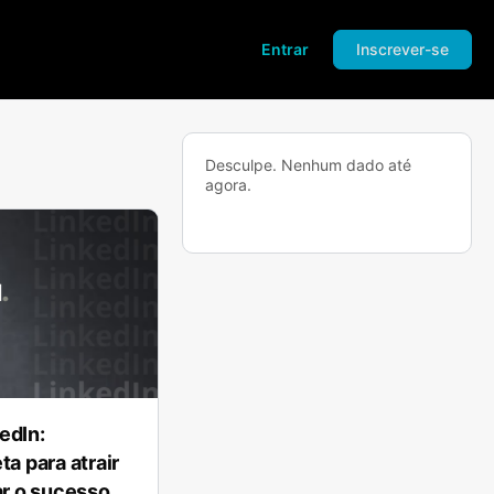
Entrar
Inscrever-se
Desculpe. Nenhum dado até
agora.
edIn:
a para atrair
ar o sucesso