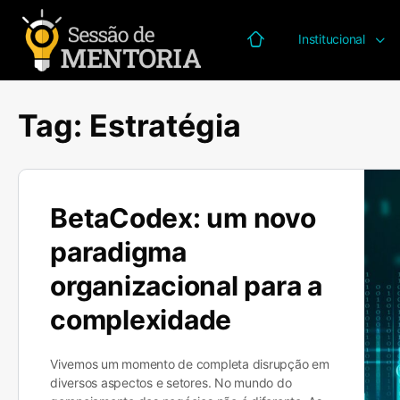
Institucional
Página inicial
Tag:
Estratégia
BetaCodex: um novo
paradigma
organizacional para a
complexidade
Vivemos um momento de completa disrupção em
diversos aspectos e setores. No mundo do