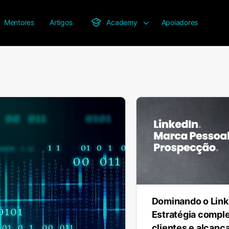
Mentores
Artigos
Academy
Apoiadores
Dominando o Link
Estratégia complet
clientes e alcanç