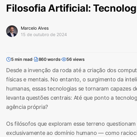
Filosofia Artificial: Tecno
Marcelo Alves
15 de outubro de 2024
5 min read
860 words
56 views
Desde a invenção da roda até a criação dos compu
físicas e mentais. No entanto, o surgimento da intel
humanas, essas tecnologias se tornaram capazes d
levanta questões centrais: Até que ponto a tecno
agência própria?
Os filósofos que exploram esse terreno questionam
exclusivamente ao domínio humano — como raciocina