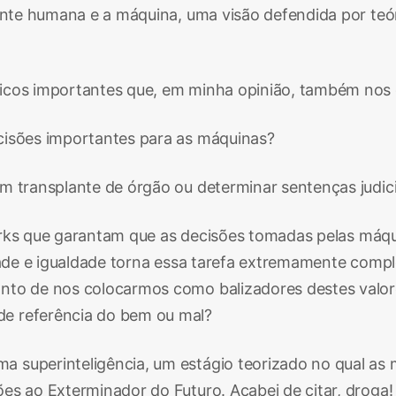
mente humana e a máquina, uma visão defendida por te
éticos importantes que, em minha opinião, também n
cisões importantes para as máquinas?
m transplante de órgão ou determinar sentenças judici
meworks que garantam que as decisões tomadas pelas má
rdade e igualdade torna essa tarefa extremamente comp
onto de nos colocarmos como balizadores destes val
e referência do bem ou mal?
 superinteligência, um estágio teorizado no qual as m
es ao Exterminador do Futuro. Acabei de citar, droga!