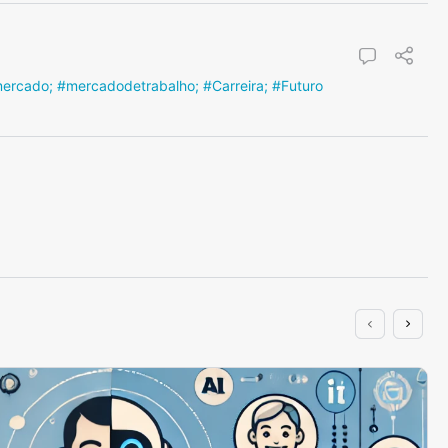
 #mercado; #mercadodetrabalho; #Carreira; #Futuro