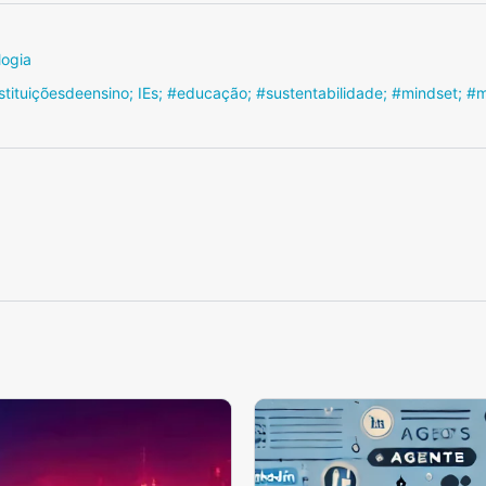
logia
#Instituiçõesdeensino; IEs; #educação; #sustentabilidade; #mindset;